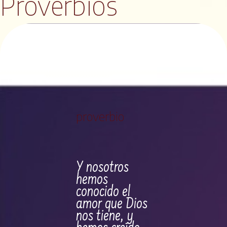
Proverbios
proverbio
Y nosotros
hemos
conocido el
amor que Dios
nos tiene, y