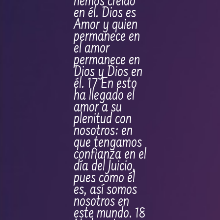
hemos creído
en él. Dios es
Amor y quien
permanece en
el amor
permanece en
Dios y Dios en
él. 17 En esto
ha llegado el
amor a su
plenitud con
nosotros: en
que tengamos
confianza en el
día del Juicio,
pues como él
es, así somos
nosotros en
este mundo. 18