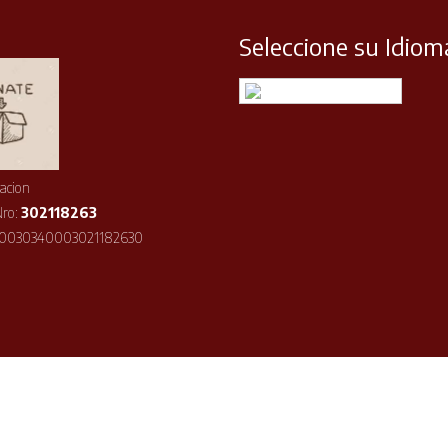
Seleccione su Idiom
Español
acion
Nro:
302118263
10030340003021182630
©2026 ISOA