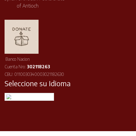
of Antioch
Banco Nacion
Cuenta Nro:
302118263
CBU: 0110030340003021182630
Seleccione su Idioma
Español