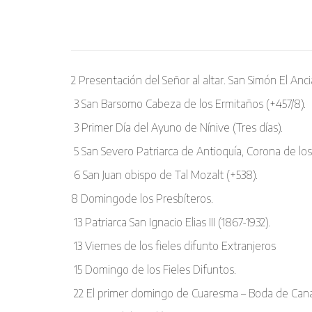
2 Presentación del Señor al altar. San Simón El Anc
3 San Barsomo Cabeza de los Ermitaños (+457/8).
3 Primer Día del Ayuno de Nínive (Tres días).
5 San Severo Patriarca de Antioquía, Corona de los
6 San Juan obispo de Tal Mozalt (+538).
8 Domingode los Presbíteros.
13 Patriarca San Ignacio Elias III (1867-1932).
13 Viernes de los fieles difunto Extranjeros
15 Domingo de los Fieles Difuntos.
22 El primer domingo de Cuaresma – Boda de Cana