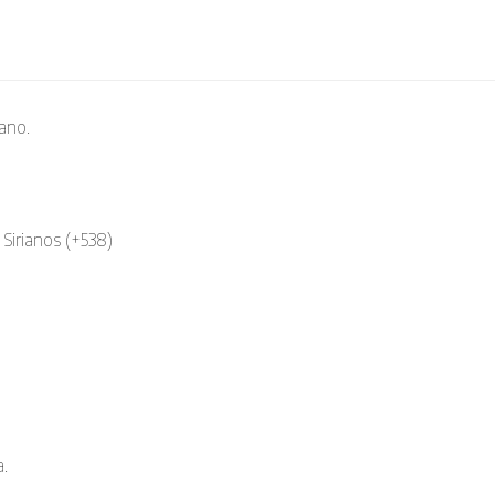
iano.
 Sirianos (+538)
.