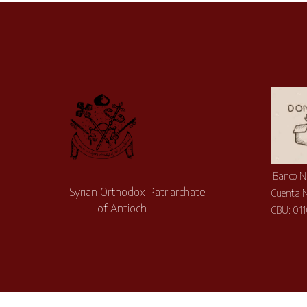
Banco N
Syrian Orthodox Patriarchate
Cuenta 
of Antioch
CBU: 01