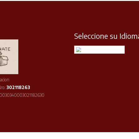
Seleccione su Idiom
Español
acion
Nro:
302118263
10030340003021182630