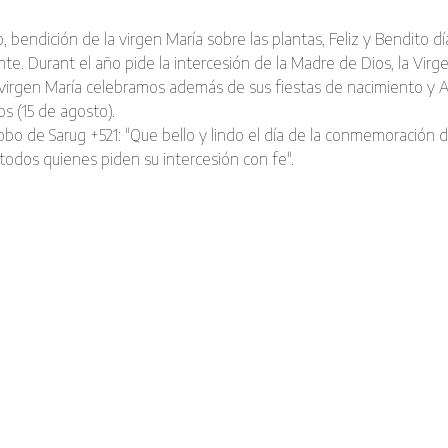
bendición de la virgen Marí­a sobre las plantas, Feliz y Bendito dí­
e. Durant el año pide la intercesión de la Madre de Dios, la Virgen
la virgen Marí­a celebramos además de sus fiestas de nacimiento y A
os (15 de agosto).
obo de Sarug +521: "Que bello y lindo el dí­a de la conmemoración d
e todos quienes piden su intercesión con fe".