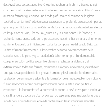
dos Arzobispos secuestrados, Mor Gregorius Youhanna Ibrahim y Boulos Yazigi,
cuyo destino sigue siendo desconocido desde su secuestro hace años. Afirmó que su
ausencia forzada sigue siendo una herida profunda en el corazón de la Iglesia.
Los Padres del Santo Sínodo Universal expresaron su profunda preocupación por las
guerras y conflictos en curso en Oriente Medio, enfatizando sus devastadores efectos
en los pueblos de Siria, Líbano, Irak, Jerusalén y la Tierra Santa. El Sínodo sigue
profundamente preocupado por la persistente situación difícil en Siria y el inmenso
sufrimiento que sigue infligiendo en todos los componentes del pueblo Sirio. Los
Padres afirman firmemente que los derechos de todos los componentes de la
sociedad Siria a la plena y igual ciudadanía deben ser un pilar fundamental de
cualquier solución política sostenible. Llaman a rechazar la violencia y el
extremismo en todas sus formas, promover el diálogo y la tolerancia, y establecer
una paz justa que defienda la dignidad humana y las libertades fundamentales.
La elección de un nuevo presidente y la formación de un nuevo gobierno en Líbano
fueron reconocidas como pasos prometedores hacia la estabilidad política y
económica. El Sínodo enfatizó la necesidad de continuar esfuerzos para abordar las
crisis financiera y social de Líbano, expresando esperanza para mejoras tangibles en
la vida de sus ciudadanos y renovada confianza en las instituciones estatales.