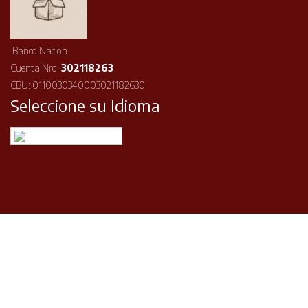
Banco Nacion
Cuenta Nro:
302118263
CBU: 0110030340003021182630
Seleccione su Idioma
Español
©2026 ISOA